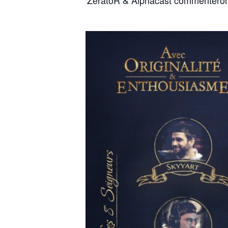
ZeratoR & Alphacast commenteron