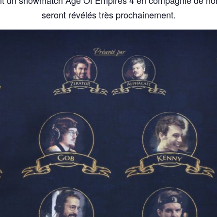
t un showmatch Age Of Empires 4 en compagnie de nom
seront révélés très prochainement.