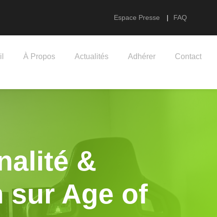
Espace Presse
|
FAQ
il
À Propos
Actualités
Adhérer
Contact
nalité &
 sur Age of