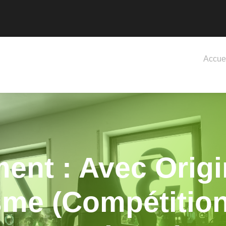
Accue
nt : Avec Origi
me (Compétition