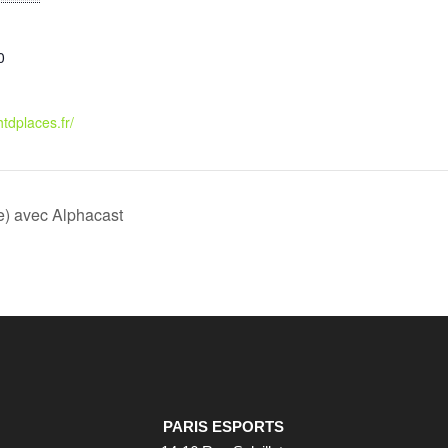
0
htdplaces.fr/
e) avec Alphacast
PARIS ESPORTS