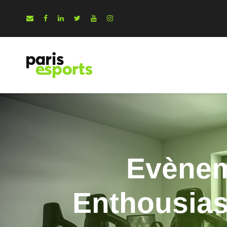
Evèneme
Enthousias