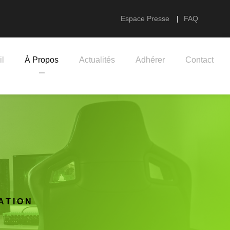
Espace Presse
|
FAQ
il
À Propos
Actualités
Adhérer
Contact
ATION